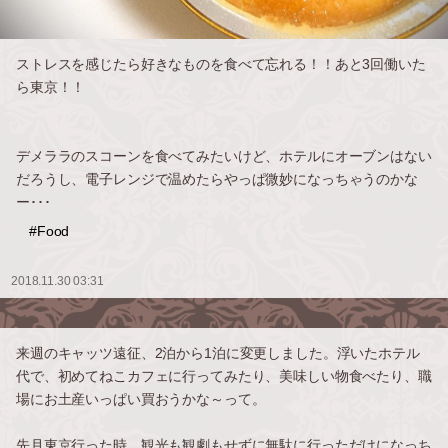
ストレスを感じたら好きなものを食べて忘れる！！あと3回働いた
ら東京！！
デメララのスコーンを食べてみたいけど、ホテルにオーブンはない
だろうし、電子レンジで温めたらやっぱ微妙になっちゃうのかな
ー･･･
#Food
2018.11.30 03:31
来週のキャッツ遠征、2泊から1泊に変更しました。浮いたホテル
代で、初めてねこカフェに行ってみたり、美味しい物食べたり、職
場にお土産いっぱい買おうかな～って。
先月東京行った時、観光も観劇もせずに無駄に行っただけになっち