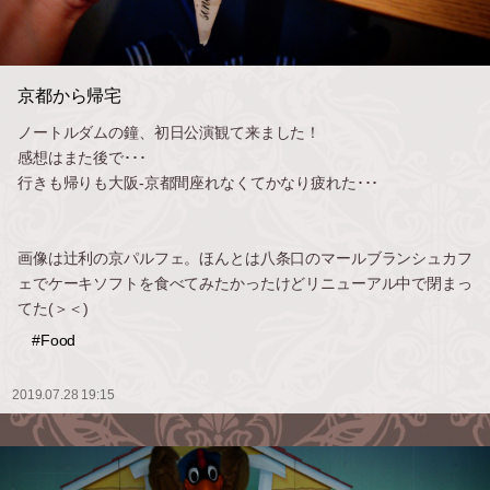
京都から帰宅
ノートルダムの鐘、初日公演観て来ました！
感想はまた後で･･･
行きも帰りも大阪-京都間座れなくてかなり疲れた･･･
画像は辻利の京パルフェ。ほんとは八条口のマールブランシュカフ
ェでケーキソフトを食べてみたかったけどリニューアル中で閉まっ
てた(＞＜)
#Food
2019.07.28 19:15