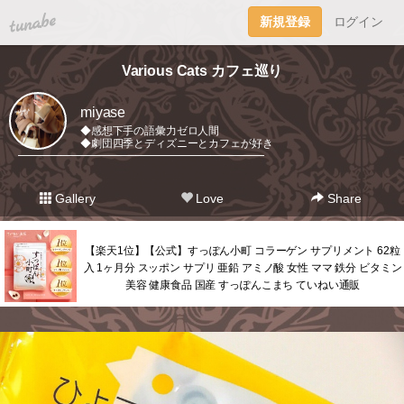
tuna.be
新規登録
ログイン
Various Cats カフェ巡り
miyase
◆感想下手の語彙力ゼロ人間
◆劇団四季とディズニーとカフェが好き
━━━━━━━━━━━━━━━━━━━━━━━
Gallery
Love
Share
【楽天1位】【公式】すっぽん小町 コラーゲン サプリメント 62粒
入 1ヶ月分 スッポン サプリ 亜鉛 アミノ酸 女性 ママ 鉄分 ビタミン
美容 健康食品 国産 すっぽんこまち ていねい通販