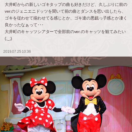
大井町からの新しいゴキタップの曲も好きだけど、久しぶりに前の
ver.のジェニエニドッツを聞いて前の曲とダンスを思い出したら、
ゴキを従わせて揃わせてる感じとか、ゴキ達の悪戯っ子感とか凄く
良かったなぁって･･･
大井町のキャッツシアターで全部前のver.のキャッツを観てみたい
(;_;)
2019.07.25 10:36