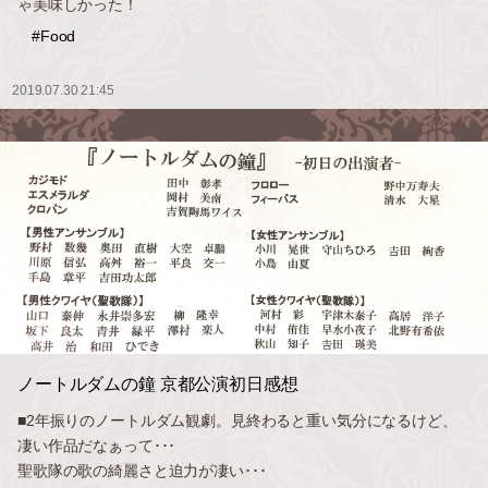
ゃ美味しかった！
#Food
2019.07.30 21:45
ノートルダムの鐘 京都公演初日感想
■2年振りのノートルダム観劇。見終わると重い気分になるけど、
凄い作品だなぁって･･･
聖歌隊の歌の綺麗さと迫力が凄い･･･