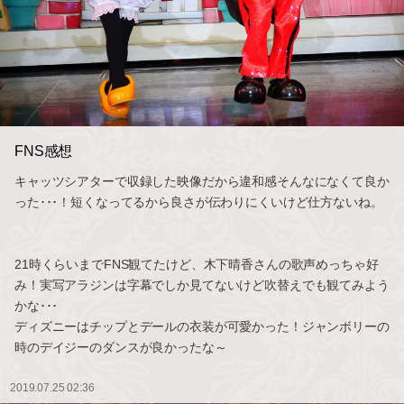
FNS感想
キャッツシアターで収録した映像だから違和感そんなになくて良か
った･･･！短くなってるから良さが伝わりにくいけど仕方ないね。
21時くらいまでFNS観てたけど、木下晴香さんの歌声めっちゃ好
み！実写アラジンは字幕でしか見てないけど吹替えでも観てみよう
かな･･･
ディズニーはチップとデールの衣装が可愛かった！ジャンボリーの
時のデイジーのダンスが良かったな～
2019.07.25 02:36