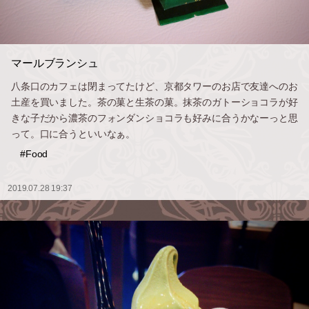
マールブランシュ
八条口のカフェは閉まってたけど、京都タワーのお店で友達へのお
土産を買いました。茶の菓と生茶の菓。抹茶のガトーショコラが好
きな子だから濃茶のフォンダンショコラも好みに合うかなーっと思
って。口に合うといいなぁ。
#Food
2019.07.28 19:37