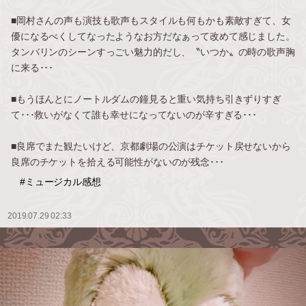
■岡村さんの声も演技も歌声もスタイルも何もかも素敵すぎて、女
優になるべくしてなったようなお方だなぁって改めて感じました。
タンバリンのシーンすっごい魅力的だし、〝いつか〟の時の歌声胸
に来る･･･
■もうほんとにノートルダムの鐘見ると重い気持ち引きずりすぎ
て･･･救いがなくて誰も幸せになってないのが辛すぎる･･･
■良席でまた観たいけど、京都劇場の公演はチケット戻せないから
良席のチケットを拾える可能性がないのが残念･･･
#ミュージカル感想
2019.07.29 02:33