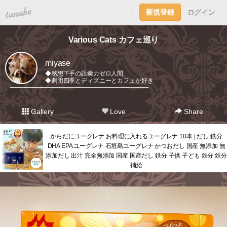
tuna.be
新規登録
ログイン
Various Cats カフェ巡り
miyase
◆感想下手の語彙力ゼロ人間
◆劇団四季とディズニーとカフェが好き
━━━━━━━━━━━━━━━━━━━━━━━
Gallery
Love
Share
からだにユーグレナ お料理に入れるユーグレナ 10本 | だし 鉄分
DHA EPA ユーグレナ 石垣島ユーグレナ かつおだし 国産 無添加 無
添加だし 出汁 完全無添加 国産 国産だし 鉄分 子供 子ども 鉄分 鉄分
補給