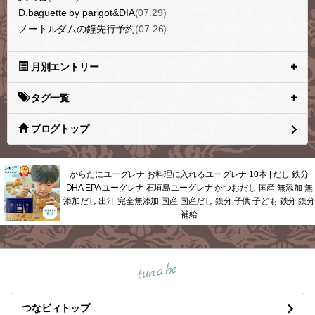
D.baguette by parigot&DIA
(07.29)
ノートルダムの鐘先行予約
(07.26)
月別エントリー
タグ一覧
ブログトップ
からだにユーグレナ お料理に入れるユーグレナ 10本 | だし 鉄分
DHA EPA ユーグレナ 石垣島ユーグレナ かつおだし 国産 無添加 無
添加だし 出汁 完全無添加 国産 国産だし 鉄分 子供 子ども 鉄分 鉄分
補給
tuna.be
つなビィトップ