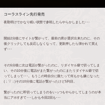
コーラスライン先行発売
夜勤明けでかなり眠い状態で参戦したらやらかしました･･･
開始2分後にサイトが繋がって、最前の席が選択出来たのに、その
後クリックしても反応しなくなって、更新押したら弾かれて買え
ず･･･
その5分後に次は電話が繋がったのに、リダイヤル癖で切ってしま
い、その10分後に電話がまた繋がったのにまたリダイヤル癖で切
ってしまって･･･。もうこの時自分に腹たって何もかも嫌になった
(；▽；)その10分後に電話が繋がったけど5列目。
繋がったのに即切ってしまうのをいっつもやらかしてしまうのが本
当にアホすぎて･･･しかも今回2回も･･･