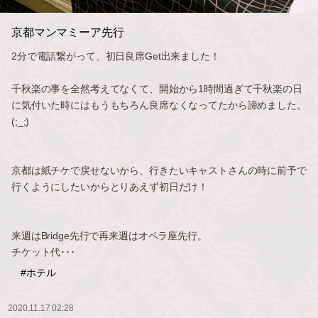
京都マンマミーア先行
2分で電話繋がって、初日良席Get出来ました！
千秋楽の事を全然考えてなくて、開始から1時間過ぎて千秋楽の日
に気付いた時にはもうもちろん良席なくなってたから諦めました。
(;_;)
京都は紙チケで戻せないから、行きたいキャストさんの時に前予で
行くようにしたいからとりあえず初日だけ！
来週はBridge先行で再来週はオペラ座先行。
チケット代･･･
#ホテル
2020.11.17 02:28