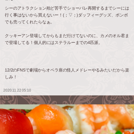
シーのアトラクション殆ど苦手でショーパレ再開するまでシーには
行く事はないから買えないー！(；▽；)ダッフィーグッズ、ボンボ
でも売ってくれたらなぁ。
クッキーアン登場してからもまだ行けてないのに、カメのオル君ま
で登場してる！個人的にはステラルーまでの4匹派。
12/2のFNSで劇場からオペラ座の怪人メドレーやるみたいだから楽
しみ！
2020.11.22 05:10