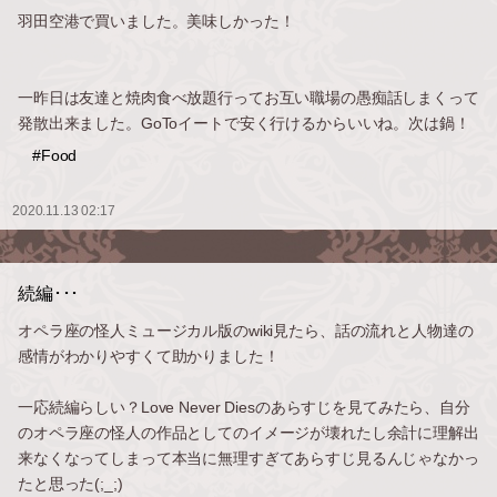
羽田空港で買いました。美味しかった！
一昨日は友達と焼肉食べ放題行ってお互い職場の愚痴話しまくって
発散出来ました。GoToイートで安く行けるからいいね。次は鍋！
#Food
2020.11.13 02:17
続編･･･
オペラ座の怪人ミュージカル版のwiki見たら、話の流れと人物達の
感情がわかりやすくて助かりました！
一応続編らしい？Love Never Diesのあらすじを見てみたら、自分
のオペラ座の怪人の作品としてのイメージが壊れたし余計に理解出
来なくなってしまって本当に無理すぎてあらすじ見るんじゃなかっ
たと思った(;_;)