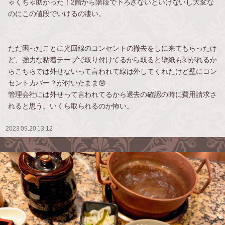
ゃくちゃ助かった！2階から階段で下ろさないといけないし大変な
のにこの値段でいけるの凄い。
ただ困ったことに光回線のコンセントの撤去をしに来てもらったけ
ど、強力な粘着テープで取り付けてるから取ると壁紙も剥がれるか
らこちらでは外せないって言われて線は外してくれたけど壁にコン
セントカバー？が付いたまま😢
管理会社には外せって言われてるから退去の確認の時に費用請求さ
れると思う。いくら取られるのか怖い。
2023.09.20 13:12