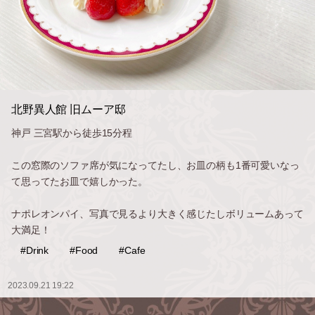
北野異人館 旧ムーア邸
神戸 三宮駅から徒歩15分程
この窓際のソファ席が気になってたし、お皿の柄も1番可愛いなっ
て思ってたお皿で嬉しかった。
ナポレオンパイ、写真で見るより大きく感じたしボリュームあって
大満足！
#Drink
#Food
#Cafe
2023.09.21 19:22