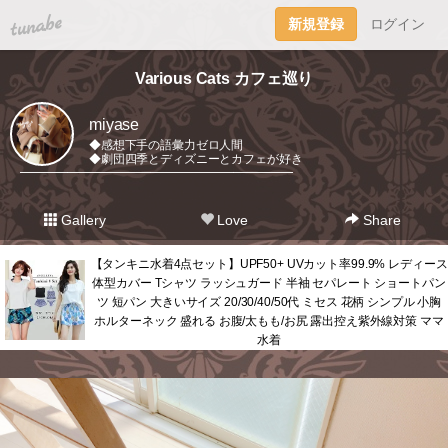
tuna.be
新規登録
ログイン
Various Cats カフェ巡り
miyase
◆感想下手の語彙力ゼロ人間
◆劇団四季とディズニーとカフェが好き
━━━━━━━━━━━━━━━━━━━━━━━
Gallery
Love
Share
【タンキニ水着4点セット】UPF50+ UVカット率99.9% レディース
体型カバー Tシャツ ラッシュガード 半袖 セパレート ショートパン
ツ 短パン 大きいサイズ 20/30/40/50代 ミセス 花柄 シンプル 小胸
ホルターネック 盛れる お腹/太もも/お尻 露出控え紫外線対策 ママ
水着