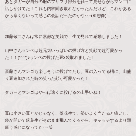
あとタガーが自分の服のフサフサ部分を触って見せながらマンゴに
話しかけてた！これも内容聞き取れなかったんだけど、これがある
から寒くないって感じの会話だったのかな･･･(※想像)
加藤敬二さんは常に素敵な笑顔で、生で見れて感動しました！
山中さんランペは超元気いっぱいの投げ方と笑顔で超可愛かっ
た！！(*^^*)♪ランペの投げた豆2袋取れました！
斎藤さんマンゴも楽しそうに投げてたし、豆の入ってる枡に、山盛
り豆追加された時の笑った顔が可愛かった！
タガーとマンゴはやっぱ遠くに投げるの上手いね！
豆は小さい豆とかじゃなく、落花生で、勢いよく当たると痛いし、
袋が開いて落花生がそのまま飛んでくるから、キャッチするより頭
庇う感じになってた･･･笑