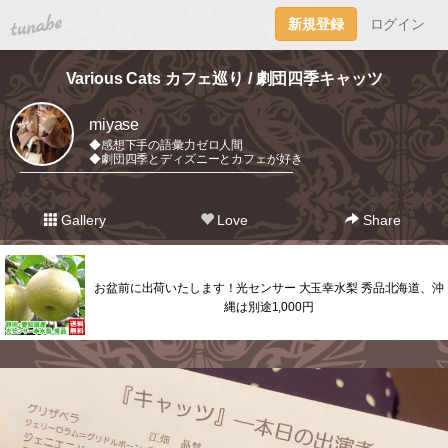
tuna.be
新規登録
ログイン
Various Cats カフェ巡り / 劇団四季キャッツ
miyase
◆感想下手の語彙力ゼロ人間
◆劇団四季とディズニーとカフェが好き
━━━━━━━━━━━━━━━━━━━━━━━
Gallery
Love
Share
お盆前に出荷いたします！光センサー 大玉幸水梨 秀品北海道、沖
縄は別途1,000円