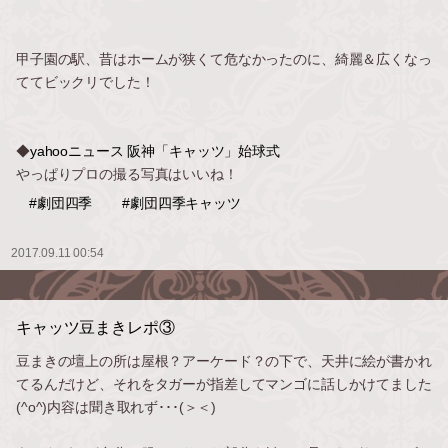
甲子園の駅、昔はホームが狭くて危なかったのに、綺麗＆広くなっ
ててビックリでした！
◆
yahooニュース 阪神「キャッツ」始球式
やっぱりプロの撮る写真はいいね！
#劇団四季
#劇団四季キャッツ
2017.09.11 00:54
キャッツ豆まきレポ③
豆まきの壇上の所は屋根？アーケード？の下で、天井に絵が書かれ
てるんだけど、それをタガーが指差してマンゴに話しかけてました
(^o^)内容は聞き取れず･･･(＞＜)