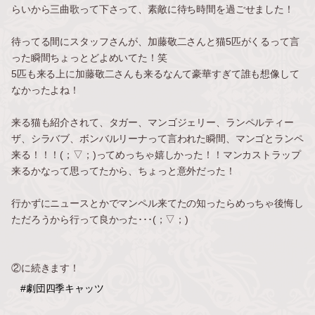
らいから三曲歌って下さって、素敵に待ち時間を過ごせました！
待ってる間にスタッフさんが、加藤敬二さんと猫5匹がくるって言
った瞬間ちょっとどよめいてた！笑
5匹も来る上に加藤敬二さんも来るなんて豪華すぎて誰も想像して
なかったよね！
来る猫も紹介されて、タガー、マンゴジェリー、ランペルティー
ザ、シラバブ、ボンバルリーナって言われた瞬間、マンゴとランペ
来る！！！(；▽；)ってめっちゃ嬉しかった！！マンカストラップ
来るかなって思ってたから、ちょっと意外だった！
行かずにニュースとかでマンペル来てたの知ったらめっちゃ後悔し
ただろうから行って良かった･･･(；▽；)
②に続きます！
#劇団四季キャッツ