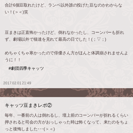
合計6個豆取れたけど、ランペ以外誰の投げた豆なのかわからな
い！(＞＜)笑
豆まきは正直怖かったけど、倒れなかったし、コーンバーも折れ
ず、劇場以外で猫達を見れて最高の日でした！(；▽；)
めちゃくちゃ寒かったので俳優さん方がほんと体調崩されませんよ
うに！！
#劇団四季キャッツ
2017.02.01 21:49
キャッツ豆まきレポ②
毎年、一番前の人は倒れるし、壇上前のコーンバーが折れるくらい
押されると司会の方がおっしゃった時は怖くなって、来たのをちょ
っと後悔しました･･･(＞＜)