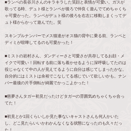
■ランペの長谷川さんのキラキラした笑顔と表情が可愛い。ガスが
歌ってる時、デュト様とランペが後ろで仲良く遊んでてめちゃくち
ゃ可愛かった。ランペがデュト様の後ろを右左に移動しまくってデ
ュト様からかって遊んでた。笑
スキンブルナンバーでメス猫達がオス猫の背中に乗る前、ランペと
ディミが喧嘩してるのも可愛かった！
■ミストの岩村さん、ダンディーさと可愛さが共存してるお顔・メ
イクで可愛い！回転する前に落ち着かせるように深呼吸してたのは
役じゃなくて中の人が見えてるように自分は感じてしまったかな。
自分的にはミストは余裕でこなしてる感じでいて欲しいかも。ナン
バー最後の片手側転が綺麗でかっこよかった！
■慈夢さんタガー初見だったけどタガーの雰囲気めちゃくちゃ合っ
てた！
■初見とか1回くらいしか見た事ないキャストさんも何人かいた
し、どこ見たらいいかわかんなくなる状態になったのも久々だっ
た！