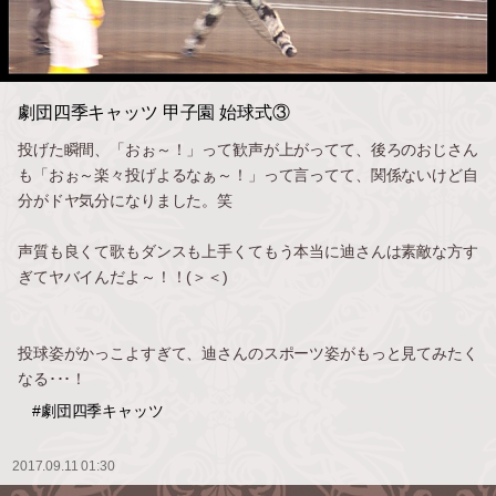
劇団四季キャッツ 甲子園 始球式③
投げた瞬間、「おぉ～！」って歓声が上がってて、後ろのおじさん
も「おぉ～楽々投げよるなぁ～！」って言ってて、関係ないけど自
分がドヤ気分になりました。笑
声質も良くて歌もダンスも上手くてもう本当に迪さんは素敵な方す
ぎてヤバイんだよ～！！(＞＜)
投球姿がかっこよすぎて、迪さんのスポーツ姿がもっと見てみたく
なる･･･！
#劇団四季キャッツ
2017.09.11 01:30