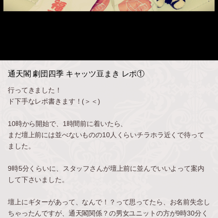
通天閣 劇団四季 キャッツ豆まき レポ①
行ってきました！
ド下手なレポ書きます！(＞＜)
10時から開始で、1時間前に着いたら、
まだ壇上前には並べないものの10人くらいチラホラ近くで待って
ました。
9時5分くらいに、スタッフさんが壇上前に並んでいいよって案内
して下さいました。
壇上にギターがあって、なんで！？って思ってたら、お名前失念し
ちゃったんですが、通天閣関係？の男女ユニットの方が9時30分く