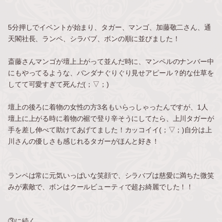
5分押しでイベントが始まり、タガー、マンゴ、加藤敬二さん、通
天閣社長、ランペ、シラバブ、ボンの順に並びました！
斎藤さんマンゴが壇上上がって並んだ時に、マンペルのナンバー中
にもやってるような、バンダナぐりぐり見せアピール？的な仕草を
してて可愛すぎて死んだ(；▽；)
壇上の後ろに着物の女性の方3名もいらっしゃったんですが、1人
壇上に上がる時に着物の裾で登り辛そうにしてたら、上川タガーが
手を差し伸べて助けてあげてました！カッコイイ(；▽；)自分は上
川さんの優しさも感じれるタガーがほんと好き！
ランペは常に元気いっぱいな笑顔で、シラバブは慈愛に満ちた微笑
みが素敵で、ボンはクールビューティで超お綺麗でした！！
③に続く