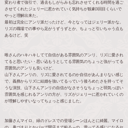
変わり者で強引で、過去もしがらみも忘れさせてくれる時間を過ご
させてくれたジェリーに惹かれていく気持ちが観劇3回目くらいで
やっと理解出来た。
最初は完全にアンリ派だったけど、今となってはジェリー派かな。
リズの職場での事やら足がうずうずとか、ちょっと引いちゃう点も
あるけど。笑
唯さんのハキハキしてて自信がある雰囲気のアンリ、リズに愛され
てると思いたい・思い込もうとしてる雰囲気のちょっと強がってる
雰囲気のアンリも良いけど、
山下さんアンリの、リズに愛されてるのか自信があんまりない感じ
で、義務からリズに結婚を強いてるっていう後ろめたさを持ってそ
うな演技、山下さんアンリの自信がなさそうなちょっと弱気っぽい
雰囲気を感じれるアンリの方が、リズがジェリーに惹かれていくの
が理解しやすいなってちょっと感じました。
加藤さんマイロ、緑のドレスでの登場シーンほんとに綺麗。マイロ
の、鼻づまりとかバーで閉店まで粘る～の、滑ってる感じになるセ