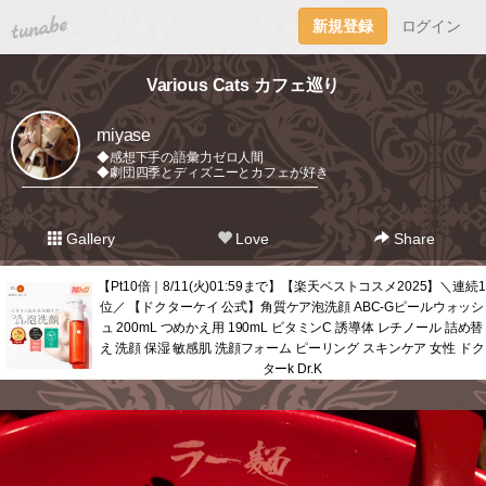
tuna.be
新規登録
ログイン
Various Cats カフェ巡り
miyase
◆感想下手の語彙力ゼロ人間
◆劇団四季とディズニーとカフェが好き
━━━━━━━━━━━━━━━━━━━━━━━
Gallery
Love
Share
【Pt10倍｜8/11(火)01:59まで】【楽天ベストコスメ2025】＼連続1
位／ 【ドクターケイ 公式】角質ケア泡洗顔 ABC-Gピールウォッシ
ュ 200mL つめかえ用 190mL ビタミンC 誘導体 レチノール 詰め替
え 洗顔 保湿 敏感肌 洗顔フォーム ピーリング スキンケア 女性 ドク
ターk Dr.K