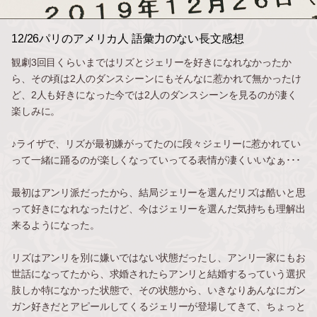
12/26パリのアメリカ人 語彙力のない長文感想
観劇3回目くらいまではリズとジェリーを好きになれなかったか
ら、その頃は2人のダンスシーンにもそんなに惹かれて無かったけ
ど、2人も好きになった今では2人のダンスシーンを見るのが凄く
楽しみに。
♪ライザで、リズが最初嫌がってたのに段々ジェリーに惹かれてい
って一緒に踊るのが楽しくなっていってる表情が凄くいいなぁ･･･
最初はアンリ派だったから、結局ジェリーを選んだリズは酷いと思
って好きになれなったけど、今はジェリーを選んだ気持ちも理解出
来るようになった。
リズはアンリを別に嫌いではない状態だったし、アンリ一家にもお
世話になってたから、求婚されたらアンリと結婚するっていう選択
肢しか特になかった状態で、その状態から、いきなりあんなにガン
ガン好きだとアピールしてくるジェリーが登場してきて、ちょっと