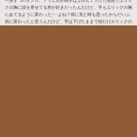
一歩ずつのダンス、アリエルが両手はぶらんて下げた状態でエリッ
クの胸に頭を寄せてる所が好きだったんだけど、手もエリックの胸
にあてるように変わった･･･よね？前に見た時も思ったからだいぶ
前に変わったと思うんだけど、手は下げたままで頭だけエリックの
胸に寄せてるのが印象的で好きだった･･･
コンテストの時に歌声を出せないアリエルが、2人で踊ったステッ
プでエリックに気持ちを伝えるシーンは何回見ても泣く･･･(;_;)
来月のLMリハ見も楽しみ！
玉木さんエリックも好きなんだけど、大木さんエリックを見た事な
いから見てみたい！
#LM感想
2019.12.18 08:15
次のページ »