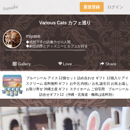
tuna.be
新規登録
ログイン
Various Cats カフェ巡り
miyase
◆感想下手の語彙力ゼロ人間
◆劇団四季とディズニーとカフェが好き
━━━━━━━━━━━━━━━━━━━━━━━
Gallery
Love
Share
ブルーシール アイス 12個セット 詰め合わせ ギフト 12個入り アイ
スクリーム 送料無料 ギフト お中元 内祝い お礼 誕生日 お祝 お返し
お取り寄せ 沖縄土産 ギフト ステイホーム ご自宅用 ブルーシール
詰合せギフト12（沖縄・北海道・離島は送料別）