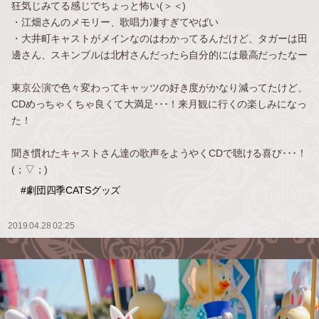
狂気じみてる感じでちょっと怖い(＞＜)
・江畑さんのメモリー、歌唱力凄すぎてやばい
・大井町キャストがメインなのはわかってるんだけど、タガーは田
邊さん、スキンブルは北村さんだったら自分的には最高だったなー
東京公演で色々変わってキャッツの好き度がかなり減ってたけど、
CDめっちゃくちゃ良くて大満足･･･！来月観に行くの楽しみになっ
た！
聞き慣れたキャストさん達の歌声をようやくCDで聴ける喜び･･･！
(；▽；)
#劇団四季CATSグッズ
2019.04.28 02:25