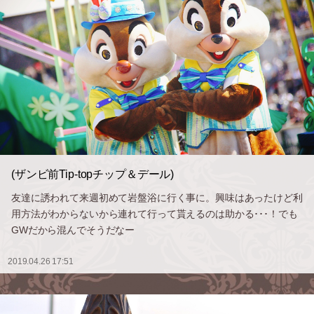
(ザンビ前Tip-topチップ＆デール)
友達に誘われて来週初めて岩盤浴に行く事に。興味はあったけど利
用方法がわからないから連れて行って貰えるのは助かる･･･！でも
GWだから混んでそうだなー
2019.04.26 17:51