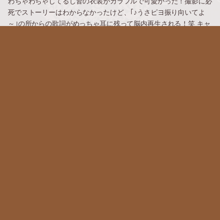
わちゃわちゃしてるし皆の衣装がカラフルで可愛かった！撮影に必
死でストーリーはわからなかったけど、｢♪うさピヨ振り向いてよ
～｣の所からの歌詞がめっちゃ耳に残って脳内再生される！笑 キャ
ラやダンサーさん達がうさぴよを応援してる所の縦ノリしながら手
をぐるぐる回してるダンスが可愛かったな～
2019.04.25 02:30
次のページ »
ギャラリー
最近の投稿
2026のDハロ
(08.08)
まんねん
(08.06)
今まで行った犬カフェ
(08.05)
梅田の犬カフェ
(08.04)