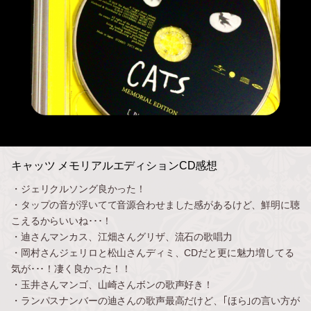
キャッツ メモリアルエディションCD感想
・ジェリクルソング良かった！
・タップの音が浮いてて音源合わせました感があるけど、鮮明に聴
こえるからいいね･･･！
・迪さんマンカス、江畑さんグリザ、流石の歌唱力
・岡村さんジェリロと松山さんディミ、CDだと更に魅力増してる
気が･･･！凄く良かった！！
・玉井さんマンゴ、山崎さんボンの歌声好き！
・ランパスナンバーの迪さんの歌声最高だけど、｢ほら｣の言い方が