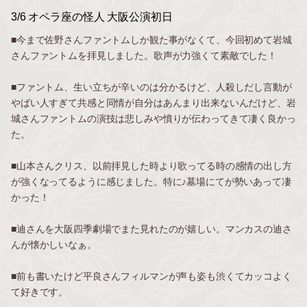
3/6 オペラ座の怪人 大阪公演初日
■今まで佐野さんファントムしか観た事がなくて、今回初めて岩城
さんファントムを拝見しました。歌声が力強くて素敵でした！
■ファントム、生い立ちが辛いのは分かるけど、人殺しだし言動が
やばい人すぎて共感と同情が自分はあんまり出来ないんだけど、岩
城さんファントムの演技は悲しみや憤りが伝わってきて凄く良かっ
た。
■山本さんクリス、以前拝見した時より歌ってる時の感情の出し方
が強くなってるように感じました。特に♪墓場にてが勢いあって凄
かった！
■迪さんを大阪四季劇場でまた見れたのが嬉しい。マンカスの迪さ
んが懐かしいなぁ。
■前も書いたけど平良さんフィルマンが声も姿も渋くてカッコよく
て好きです。