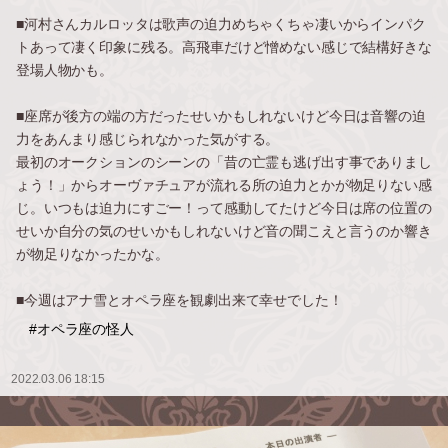
■河村さんカルロッタは歌声の迫力めちゃくちゃ凄いからインパク
トあって凄く印象に残る。高飛車だけど憎めない感じで結構好きな
登場人物かも。
■座席が後方の端の方だったせいかもしれないけど今日は音響の迫
力をあんまり感じられなかった気がする。
最初のオークションのシーンの「昔の亡霊も逃げ出す事でありまし
ょう！」からオーヴァチュアが流れる所の迫力とかが物足りない感
じ。いつもは迫力にすごー！って感動してたけど今日は席の位置の
せいか自分の気のせいかもしれないけど音の聞こえと言うのか響き
が物足りなかったかな。
■今週はアナ雪とオペラ座を観劇出来て幸せでした！
#オペラ座の怪人
2022.03.06 18:15