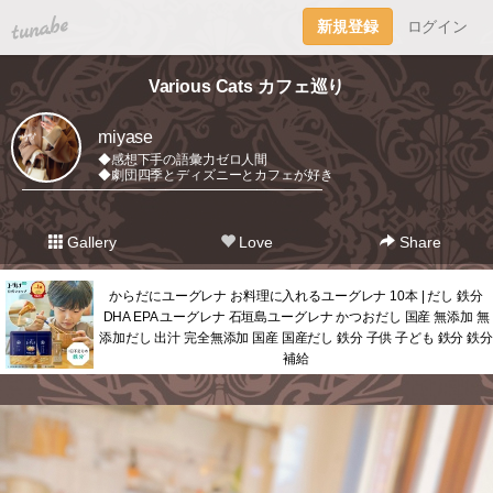
tuna.be
新規登録
ログイン
Various Cats カフェ巡り
miyase
◆感想下手の語彙力ゼロ人間
◆劇団四季とディズニーとカフェが好き
━━━━━━━━━━━━━━━━━━━━━━━
Gallery
Love
Share
からだにユーグレナ お料理に入れるユーグレナ 10本 | だし 鉄分
DHA EPA ユーグレナ 石垣島ユーグレナ かつおだし 国産 無添加 無
添加だし 出汁 完全無添加 国産 国産だし 鉄分 子供 子ども 鉄分 鉄分
補給