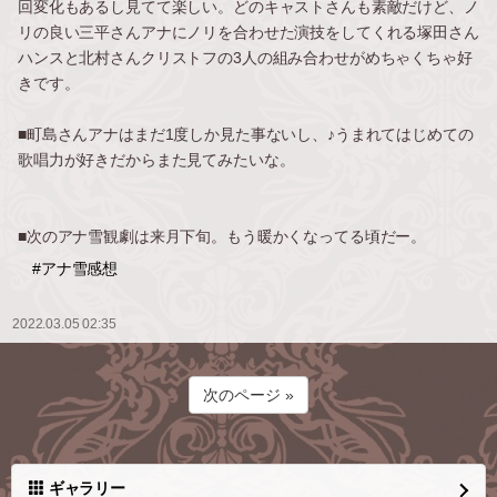
回変化もあるし見てて楽しい。どのキャストさんも素敵だけど、ノ
リの良い三平さんアナにノリを合わせた演技をしてくれる塚田さん
ハンスと北村さんクリストフの3人の組み合わせがめちゃくちゃ好
きです。
■町島さんアナはまだ1度しか見た事ないし、♪うまれてはじめての
歌唱力が好きだからまた見てみたいな。
■次のアナ雪観劇は来月下旬。もう暖かくなってる頃だー。
#アナ雪感想
2022.03.05 02:35
次のページ »
ギャラリー