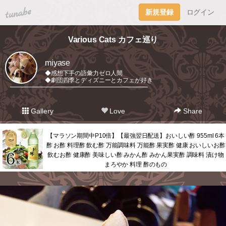
tuna.be
新規登録
ログイン
Various Cats カフェ巡り
miyase
◆感想下手の語彙力ゼロ人間
◆劇団四季とディズニーとカフェが好き
━━━━━━━━━━━━━━━━━━━━━━━
Gallery
Love
Share
【マラソン期間中P10倍】【最強翌日配送】おいしい酢 955ml 6本
酢 お酢 料理酢 飲む酢 万能調味料 万能酢 果実酢 健康 おいしいお酢
飲むお酢 健康酢 美味しい酢 みかん酢 みかん果実酢 調味料 漬け物
まろやか 料理 酢のもの