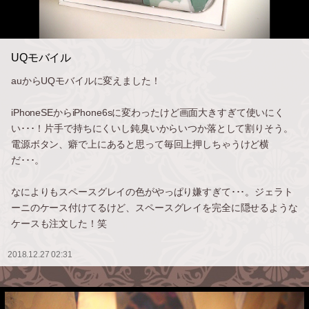
UQモバイル
auからUQモバイルに変えました！
iPhoneSEからiPhone6sに変わったけど画面大きすぎて使いにく
い･･･！片手で持ちにくいし鈍臭いからいつか落として割りそう。
電源ボタン、癖で上にあると思って毎回上押しちゃうけど横
だ･･･。
なによりもスペースグレイの色がやっぱり嫌すぎて･･･。ジェラト
ーニのケース付けてるけど、スペースグレイを完全に隠せるような
ケースも注文した！笑
2018.12.27 02:31