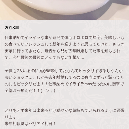
2018年
仕事納めでイライラな事が連発で体もボロボロで帰宅。美味しいも
の食べてリフレッシュして新年を迎えようと思ってたけど、さっき
実家に行ってきたら、母親から兄が去年離婚してた事を知らされ
て、今年最後の最後にとんでもない衝撃が…
子供も2人いるのに兄が離婚してたなんてビックリすぎるしなんか
凄いショック…。しかも去年離婚してるのに身内にずっと黙ってた
のにもビックリだよ！！仕事納めでイライラmaxだったのに衝撃で
全部吹っ飛んだ！！(；▽；)
とりあえず来年は出来るだけ穏やかな気持ちでいられるように頑張
ります…
来年初観劇はパリアメ初日！