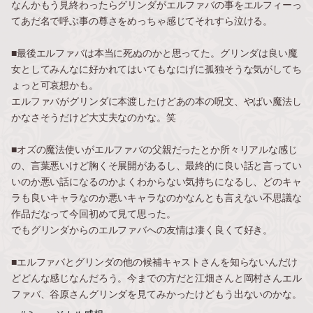
なんかもう見終わったらグリンダがエルファバの事をエルフィーっ
てあだ名で呼ぶ事の尊さをめっちゃ感じてそれすら泣ける。
■最後エルファバは本当に死ぬのかと思ってた。グリンダは良い魔
女としてみんなに好かれてはいてもなにげに孤独そうな気がしてち
ょっと可哀想かも。
エルファバがグリンダに本渡したけどあの本の呪文、やばい魔法し
かなさそうだけど大丈夫なのかな。笑
■オズの魔法使いがエルファバの父親だったとか所々リアルな感じ
の、言葉悪いけど胸くそ展開があるし、最終的に良い話と言ってい
いのか悪い話になるのかよくわからない気持ちになるし、どのキャ
ラも良いキャラなのか悪いキャラなのかなんとも言えない不思議な
作品だなって今回初めて見て思った。
でもグリンダからのエルファバへの友情は凄く良くて好き。
■エルファバとグリンダの他の候補キャストさんを知らないんだけ
どどんな感じなんだろう。今までの方だと江畑さんと岡村さんエル
ファバ、谷原さんグリンダを見てみかったけどもう出ないのかな。