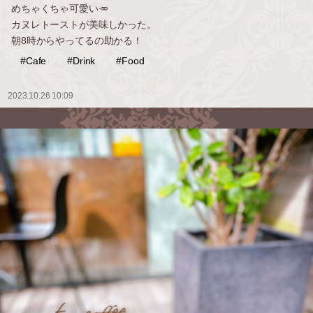
めちゃくちゃ可愛い🥕
カヌレトーストが美味しかった。
朝8時からやってるの助かる！
#Cafe
#Drink
#Food
2023.10.26 10:09