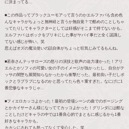
に決まってる…
■この作品ってブラックユーモアって言うのかエルファバも含め色
んなキャラがちょっと無神経と言うか無自覚？で酷めのことしちゃ
ってたりしてキャラクターとしては好感がそこまで持てないかも。
エルファバ はボックをブリキにした事がヤバイ事だと全く認識し
てない感じが怖い。笑
思えばオズの魔法使いの話自体がちょっと狂気じみてるもんね。
■若奈さんテッサローズの怒りの演技と歌声の迫力凄かった！アリ
エルとかソフィの可愛い女の子のイメージが強かったし、自分がテ
ッサの闇堕ち展開知らなかったから衝撃だった。最初良い子だしボ
ックとラブラブになるのかと思ってたら色々重すぎた。なにげに1
番悲惨なキャラじゃ…
■フィエロカッコよかった！最初の登場シーンの曲でのポージング
とかカイサーさん様になっててカッコよかった！グリンダには酷な
ことしたけどキャラの中では1番良心的でまともに感じるから1番
好きなキャラかも。
カカシにされても怒ってなくて安心した。笑