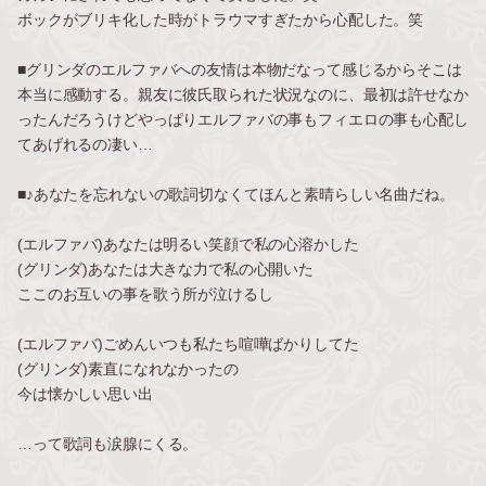
ボックがブリキ化した時がトラウマすぎたから心配した。笑
■グリンダのエルファバへの友情は本物だなって感じるからそこは
本当に感動する。親友に彼氏取られた状況なのに、最初は許せなか
ったんだろうけどやっぱりエルファバの事もフィエロの事も心配し
てあげれるの凄い…
■♪あなたを忘れないの歌詞切なくてほんと素晴らしい名曲だね。
(エルファバ)あなたは明るい笑顔で私の心溶かした
(グリンダ)あなたは大きな力で私の心開いた
ここのお互いの事を歌う所が泣けるし
(エルファバ)ごめんいつも私たち喧嘩ばかりしてた
(グリンダ)素直になれなかったの
今は懐かしい思い出
…って歌詞も涙腺にくる。