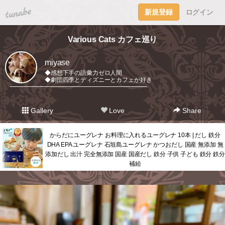
tuna.be
新規登録
ログイン
Various Cats カフェ巡り
miyase
◆感想下手の語彙力ゼロ人間
◆劇団四季とディズニーとカフェが好き
━━━━━━━━━━━━━━━━━━━━━━━
Gallery
Love
Share
からだにユーグレナ お料理に入れるユーグレナ 10本 | だし 鉄分
DHA EPA ユーグレナ 石垣島ユーグレナ かつおだし 国産 無添加 無
添加だし 出汁 完全無添加 国産 国産だし 鉄分 子供 子ども 鉄分 鉄分
補給