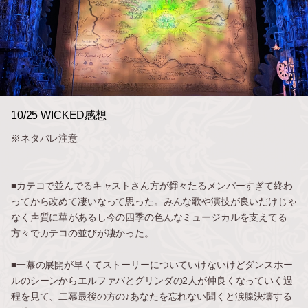
10/25 WICKED感想
※ネタバレ注意
■カテコで並んでるキャストさん方が錚々たるメンバーすぎて終わ
ってから改めて凄いなって思った。みんな歌や演技が良いだけじゃ
なく声質に華があるし今の四季の色んなミュージカルを支えてる
方々でカテコの並びが凄かった。
■一幕の展開が早くてストーリーについていけないけどダンスホー
ルのシーンからエルファバとグリンダの2人が仲良くなっていく過
程を見て、二幕最後の方の♪あなたを忘れない聞くと涙腺決壊する