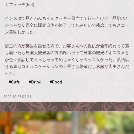
カフェラテ(hot)
インスタで見たわんちゃんクッキー目当てで行ったけど、品切れと
かじゃなく完全に販売自体が終了してたみたいで残念。でもスコー
ン美味しかった！
店主の方が英語を話せる方で、お客さんへの提供が全部終わって落
ち着いたら外国人観光客の方の席へ行って日本の観光のオススメと
か色々会話してらっしゃってめちゃくちゃカッコ良かった。英語話
せる事もコミュニケーションの上手さも尊敬だし素敵な店主さんだ
った。
#Cafe
#Drink
#Food
2023.10.26 02:31